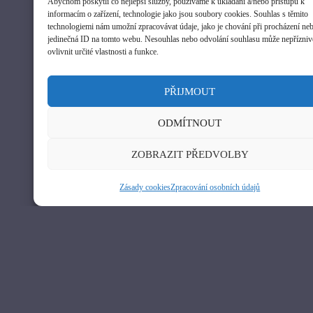
Abychom poskytli co nejlepší služby, používáme k ukládání a/nebo přístupu k
informacím o zařízení, technologie jako jsou soubory cookies. Souhlas s těmito
ODBĚR NOVINEK
technologiemi nám umožní zpracovávat údaje, jako je chování při procházení ne
jedinečná ID na tomto webu. Nesouhlas nebo odvolání souhlasu může nepřízniv
ovlivnit určité vlastnosti a funkce.
PŘIJMOUT
ODMÍTNOUT
Odesláním formuláře souhlasíte se zpracováním a uchováním
osobních údajů podle zákona č. 101/2000 Sb., Zákon o ochraně
ZOBRAZIT PŘEDVOLBY
osobních údajů. Osobní údaje mohou být vymazány na základě
Vašeho požadavku stejným způsobem, jakým byly zadány.
Zásady cookies
Zpracování osobních údajů