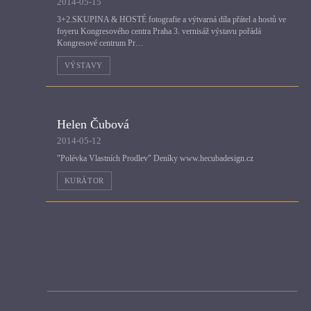
2014-05-15
3+2.SKUPINA & HOSTÉ fotografie a výtvarná díla přátel a hostů ve
foyeru Kongresového centra Praha 3. vernisáž výstavu pořádá
Kongresové centrum Pr…
VÝSTAVY
Helen Čubová
2014-05-12
"Polévka Vlastních Prodlev" Deníky www.hecubadesign.cz
KURÁTOR