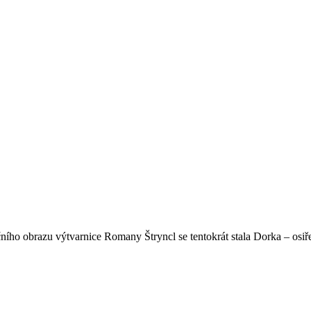
ičního obrazu výtvarnice Romany Štryncl se tentokrát stala Dorka – osi