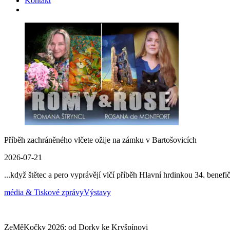
Kontakt
Příběh zachráněného vlčete ožije na zámku v Bartošovicích
2026-07-21
...když štětec a pero vyprávějí vlčí příběh Hlavní hrdinkou 34. benef
média & Tiskové zprávy
Výstavy
ZeMěKočky 2026: od Dorky ke Kryšpínovi