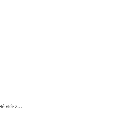
řelé vlče z…