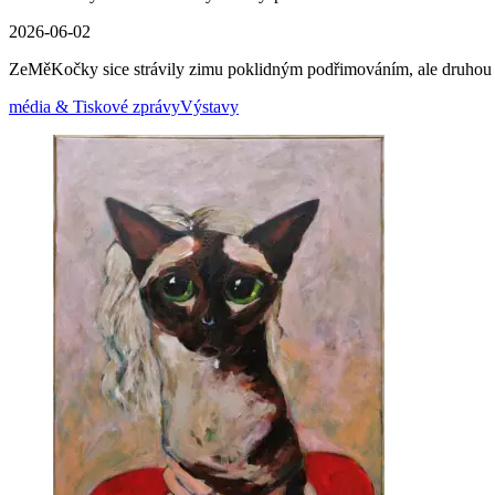
2026-06-02
ZeMěKočky sice strávily zimu poklidným podřimováním, ale druhou 
média & Tiskové zprávy
Výstavy