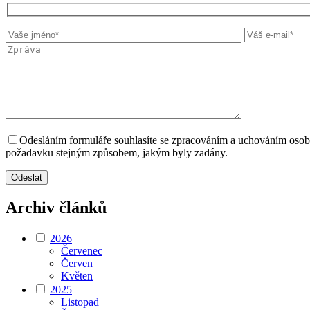
Odesláním formuláře souhlasíte se zpracováním a uchováním oso
požadavku stejným způsobem, jakým byly zadány.
Archiv článků
2026
Červenec
Červen
Květen
2025
Listopad