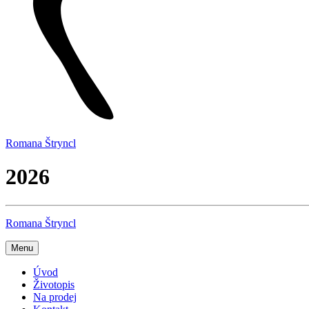
Romana Štryncl
2026
Romana Štryncl
Menu
Úvod
Životopis
Na prodej