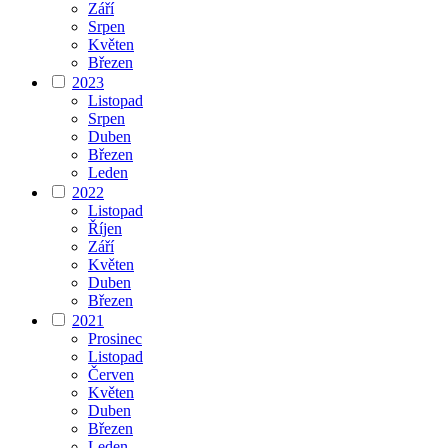
Září
Srpen
Květen
Březen
2023
Listopad
Srpen
Duben
Březen
Leden
2022
Listopad
Říjen
Září
Květen
Duben
Březen
2021
Prosinec
Listopad
Červen
Květen
Duben
Březen
Leden