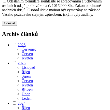
Odesláním formuláře souhlasíte se zpracováním a uchováním
osobních údajů podle zákona č. 101/2000 Sb., Zákon o ochraně
osobních údajů. Osobní údaje mohou být vymazány na základě
Vašeho požadavku stejným způsobem, jakým byly zadány.
Archiv článků
2026
Červenec
Červen
Květen
2025
Listopad
Říjen
Srpen
Červen
Květen
Březen
Únor
Leden
2024
Říjen