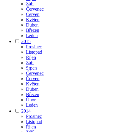
Září
Červenec
Červen
Květen
Duben
Březen
Leden
2015
Prosinec
Listopad
Říjen
Září
Srpen
Červenec
Červen
Květen
Duben
Březen
Únor
Leden
2014
Prosinec
Listopad
Říjen