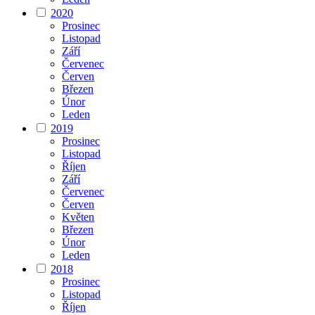
2020
Prosinec
Listopad
Září
Červenec
Červen
Březen
Únor
Leden
2019
Prosinec
Listopad
Říjen
Září
Červenec
Červen
Květen
Březen
Únor
Leden
2018
Prosinec
Listopad
Říjen