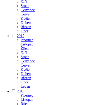
Září
Srpen
Červenec
Červen
Květen
Duben
Březen
Únor
2017
Prosinec
Listopad
Říjen
Září
Srpen
Červenec
Červen
Květen
Duben
Březen
Únor
Leden
2016
Prosinec
Listopad
Říjen