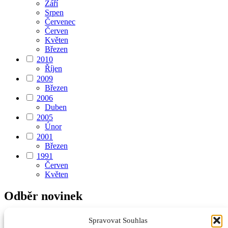
Září
Srpen
Červenec
Červen
Květen
Březen
2010
Říjen
2009
Březen
2006
Duben
2005
Únor
2001
Březen
1991
Červen
Květen
Odběr novinek
Spravovat Souhlas