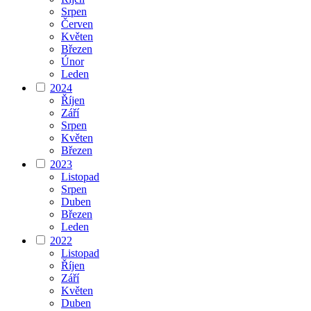
Srpen
Červen
Květen
Březen
Únor
Leden
2024
Říjen
Září
Srpen
Květen
Březen
2023
Listopad
Srpen
Duben
Březen
Leden
2022
Listopad
Říjen
Září
Květen
Duben