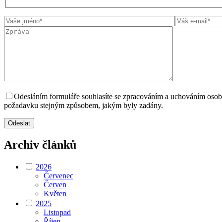
Odesláním formuláře souhlasíte se zpracováním a uchováním oso
požadavku stejným způsobem, jakým byly zadány.
Archiv článků
2026
Červenec
Červen
Květen
2025
Listopad
Říjen