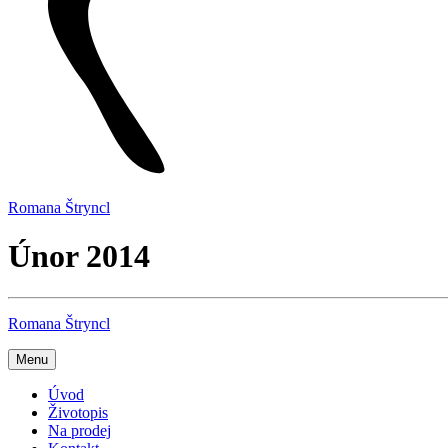
Romana Štryncl
Únor 2014
Romana Štryncl
Menu
Úvod
Životopis
Na prodej