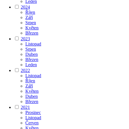
Leden
2024
Říjen
Září
Srpen
Květen
Březen
2023
Listopad
Srpen
Duben
Březen
Leden
2022
Listopad
Říjen
Září
Květen
Duben
Březen
2021
Prosinec
Listopad
Červen
Květen