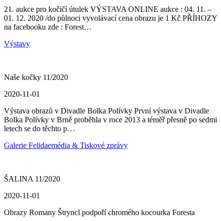
21. aukce pro kočičí útulek VÝSTAVA ONLINE aukce : 04. 11. –
01. 12. 2020 /do půlnoci vyvolávací cena obrazu je 1 Kč PŘÍHOZY
na facebooku zde : Forest…
Výstavy
Naše kočky 11/2020
2020-11-01
Výstava obrazů v Divadle Bolka Polívky První výstava v Divadle
Bolka Polívky v Brně proběhla v roce 2013 a téměř přesně po sedmi
letech se do těchto p…
Galerie Felidae
média & Tiskové zprávy
ŠALINA 11/2020
2020-11-01
Obrazy Romany Štryncl podpoří chromého kocourka Foresta