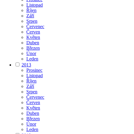
Listopad
Říjen
Září
Srpen
Červenec
Červen
Květen
Duben
Březen
Únor
Leden
2013
Prosinec
Listopad
Říjen
Září
Srpen
Červenec
Červen
Květen
Duben
Březen
Únor
Leden