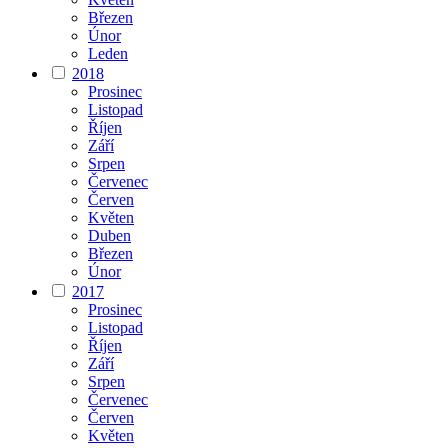
Březen
Únor
Leden
2018
Prosinec
Listopad
Říjen
Září
Srpen
Červenec
Červen
Květen
Duben
Březen
Únor
2017
Prosinec
Listopad
Říjen
Září
Srpen
Červenec
Červen
Květen