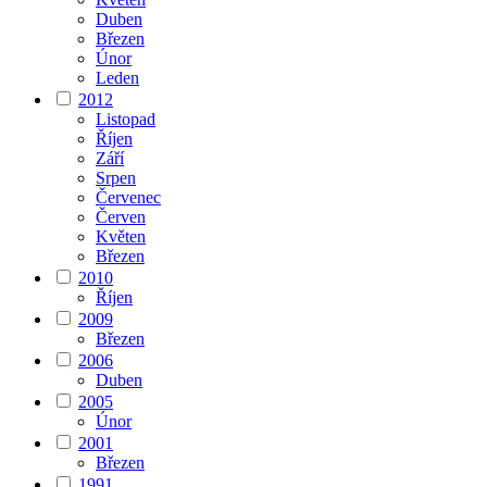
Duben
Březen
Únor
Leden
2012
Listopad
Říjen
Září
Srpen
Červenec
Červen
Květen
Březen
2010
Říjen
2009
Březen
2006
Duben
2005
Únor
2001
Březen
1991