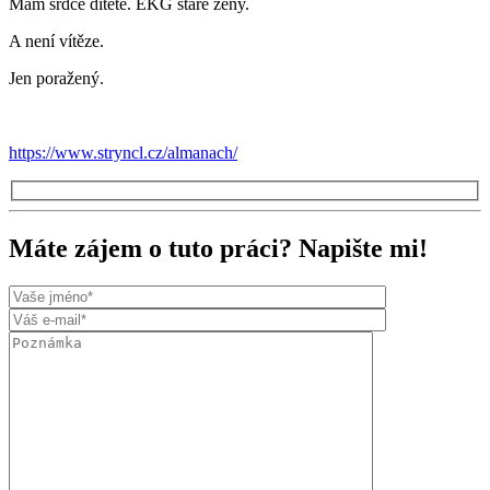
Mám srdce dítěte. EKG staré ženy.
A není vítěze.
Jen poražený.
https://www.stryncl.cz/almanach/
Máte zájem o tuto práci? Napište mi!