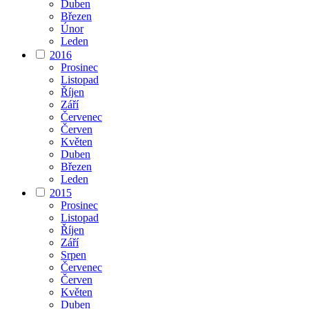
Duben
Březen
Únor
Leden
2016
Prosinec
Listopad
Říjen
Září
Červenec
Červen
Květen
Duben
Březen
Leden
2015
Prosinec
Listopad
Říjen
Září
Srpen
Červenec
Červen
Květen
Duben