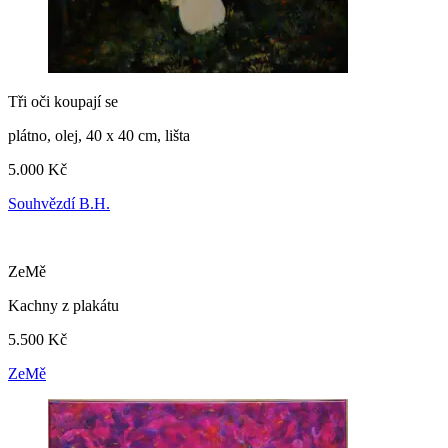
Tři oči koupají se
plátno, olej, 40 x 40 cm, lišta
5.000 Kč
Souhvězdí B.H.
ZeMě
Kachny z plakátu
5.500 Kč
ZeMě