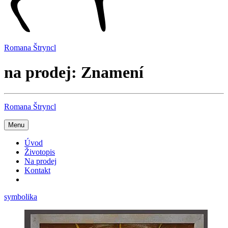
Romana Štryncl
na prodej: Znamení
Romana Štryncl
Menu
Úvod
Životopis
Na prodej
Kontakt
symbolika