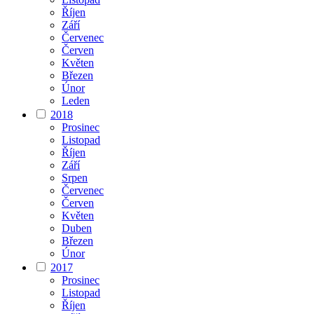
Říjen
Září
Červenec
Červen
Květen
Březen
Únor
Leden
2018
Prosinec
Listopad
Říjen
Září
Srpen
Červenec
Červen
Květen
Duben
Březen
Únor
2017
Prosinec
Listopad
Říjen