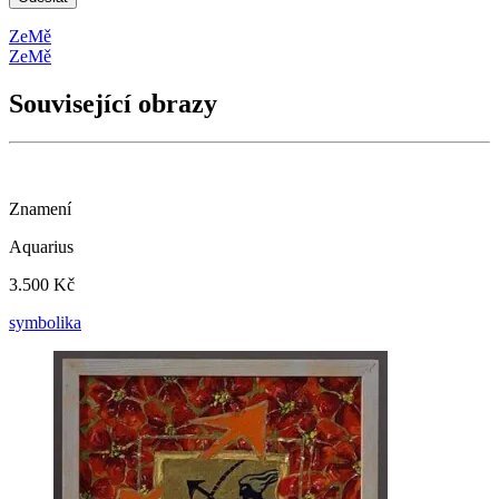
ZeMě
ZeMě
Související obrazy
Znamení
Aquarius
3.500 Kč
symbolika