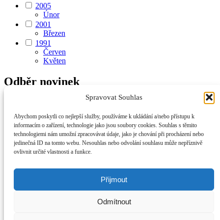
2005
Únor
2001
Březen
1991
Červen
Květen
Odběr novinek
Spravovat Souhlas
Abychom poskytli co nejlepší služby, používáme k ukládání a/nebo přístupu k
informacím o zařízení, technologie jako jsou soubory cookies. Souhlas s těmito
Odesláním formuláře souhlasíte se zpracováním a uchováním
technologiemi nám umožní zpracovávat údaje, jako je chování při procházení nebo
osobních údajů podle zákona č. 101/2000 Sb., Zákon o ochraně
jedinečná ID na tomto webu. Nesouhlas nebo odvolání souhlasu může nepříznivě
osobních údajů. Osobní údaje mohou být vymazány na základě
ovlivnit určité vlastnosti a funkce.
Vašeho požadavku stejným způsobem, jakým byly zadány.
Přijmout
Úvod
Životopis
Odmítnout
Na prodej
Kontakt