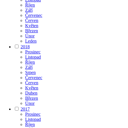
Říjen
Září
Červenec
Červen
Květen
Březen
Únor
Leden
2018
Prosinec
Listopad
Říjen
Září
Srpen
Červenec
Červen
Květen
Duben
Březen
Únor
2017
Prosinec
Listopad
Říjen