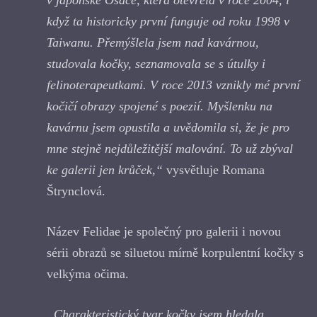
když ta historicky první funguje od roku 1998 v
Taiwanu. Přemýšlela jsem nad kavárnou,
studovala kočky, seznamovala se s útulky i
felinoterapeutkami. V roce 2013 vznikly mé první
kočičí obrazy spojené s poezií. Myšlenku na
kavárnu jsem opustila a uvědomila si, že je pro
mne stejně nejdůležitější malování. To už zbýval
ke galerii jen krůček,“
vysvětluje Romana
Štrynclová.
Název Felidae je společný pro galerii i novou
sérii obrazů se siluetou mírně korpulentní kočky s
velkýma očima.
„Charakteristický tvar kočky jsem hledala