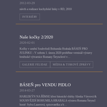
2012-03-29
návrh a realizace kuchyňské linky v RD, 2010
INTERIÉRY
Naše kočky 2/2020
2020-02-01
Kočky v umění Souhvězdí Bohumila Hrabala BÁSEŃ PRO
JULINKU - V sobotu 1. února 2020 proběhne vernisáž výstavy
brněnské výtvarnice Romany Štrynclové v…
GALERIE FELIDAE
MÉDIA & TISKOVÉ ZPRÁVY
BÁSEŇ pro VENDU PIDLO
2014-03-27
HARLEKÝN NA ŘÍMSE křest básnické sbírky Alenka Vávrová &
SOUHVĚZDÍ BOHUMILA HRABALA výstava Romana Štryncl
hosté: Sylva Lauerová, spisovatelka a b…