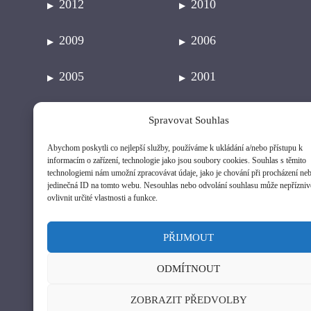
2012
2010
2009
2006
2005
2001
1991
Spravovat Souhlas
Abychom poskytli co nejlepší služby, používáme k ukládání a/nebo přístupu k
informacím o zařízení, technologie jako jsou soubory cookies. Souhlas s těmito
ODBĚR NOVINEK
technologiemi nám umožní zpracovávat údaje, jako je chování při procházení ne
jedinečná ID na tomto webu. Nesouhlas nebo odvolání souhlasu může nepřízniv
ovlivnit určité vlastnosti a funkce.
PŘIJMOUT
ODMÍTNOUT
Odesláním formuláře souhlasíte se zpracováním a uchováním
osobních údajů podle zákona č. 101/2000 Sb., Zákon o ochraně
ZOBRAZIT PŘEDVOLBY
osobních údajů. Osobní údaje mohou být vymazány na základě