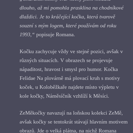
dlouho, až mi pomohla prasklina na chodníkové
dlaždici. Je to kráčející kočka, která tvarově
souzní s mým logem, které používám od roku
1993,“
popisuje Romana.
Kočku zachycuje vždy ve stejné pozici, avšak v
různých situacích. V obrazech se projevuje
nápaditost, hravost i smysl pro humor. Kočka
Felidae Na plovárně má plovací kruh s motivy
koček, u Koloběžkaře najdete místo výpletu v
kole kočky, Náměsíčník vzhlíží k Měsíci.
ZeMěkočky navazují na loňskou kolekci ZeMě,
avšak kočky se tentokrát stávají hlavním motivem
obrazů. Jde o velká plátna, na nichž Romana