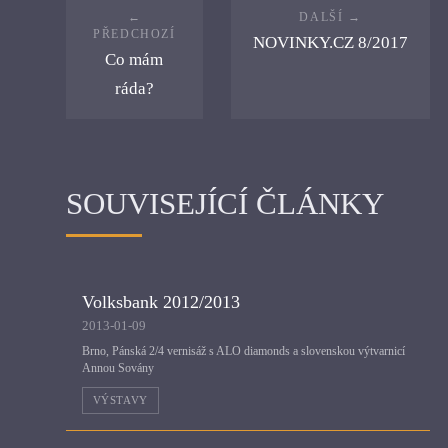
NOVINKY.CZ 8/2017
Co mám
ráda?
SOUVISEJÍCÍ ČLÁNKY
Volksbank 2012/2013
2013-01-09
Brno, Pánská 2/4 vernisáž s ALO diamonds a slovenskou výtvarnicí
Annou Sovány
VÝSTAVY