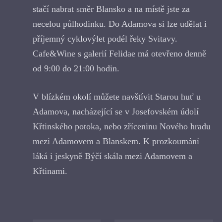
stačí nabrat směr Blansko a na místě jste za
necelou půlhodinku. Do Adamova si lze udělat i
příjemný cyklovýlet podél řeky Svitavy.
Cafe&Wine s galerií Felidae má otevřeno denně
od 9:00 do 21:00 hodin.
V blízkém okolí můžete navštívit Starou huť u
Adamova, nacházející se v Josefovském údolí
Křtinského potoka, nebo zříceninu Nového hradu
mezi Adamovem a Blanskem. K prozkoumání
láká i jeskyně Býčí skála mezi Adamovem a
Křtinami.