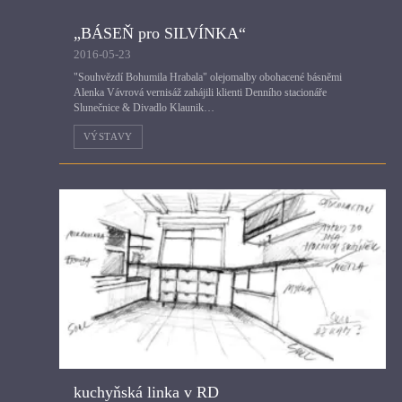
„BÁSEŇ pro SILVÍNKA“
2016-05-23
"Souhvězdí Bohumila Hrabala" olejomalby obohacené básněmi
Alenka Vávrová vernisáž zahájili klienti Denního stacionáře
Slunečnice & Divadlo Klaunik…
VÝSTAVY
kuchyňská linka v RD