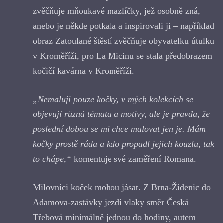
zvěčňuje mňoukavé mazlíčky, jež osobně zná,
anebo je někde potkala a inspirovali ji – například
obraz Zatoulané štěstí zvěčňuje obyvatelku útulku
v Kroměříži, pro La Micinu se stala předobrazem
kočičí kavárna v Kroměříži.
„Nemaluji pouze kočky, v mých kolekcích se
objevují různá témata a motivy, ale je pravda, že
poslední dobou se mi chce malovat jen je. Mám
kočky prostě ráda a kdo propadl jejich kouzlu, tak
to chápe,“
komentuje své zaměření Romana.
Milovníci koček mohou jásat. Z Brna-Židenic do
Adamova-zastávky jezdí vlaky směr Česká
Třebová minimálně jednou do hodiny, autem