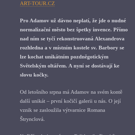
ART-TOUR.CZ
Pro Adamov už dávno neplatí, že jde o nudné
normalizační město bez špetky invence. Přímo
nad ním se tyčí rekonstruovaná Alexandrova
rozhledna a v místním kostele sv. Barbory se
lze kochat unikátním pozdněgotickým
Světelským oltářem. A nyní se dostávají ke
slovu kočky.
Od letošního srpna má Adamov na svém kontě
další unikát – první kočičí galerii u nás. O její
vznik se zasloužila výtvarnice Romana
Štrynclová.