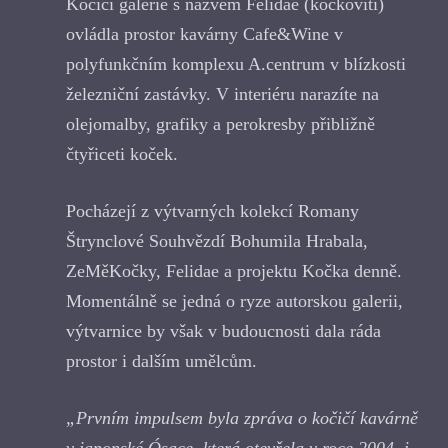
Kočičí galerie s názvem Felidae (kočkovití)
ovládla prostor kavárny Cafe&Wine v
polyfunkčním komplexu A.centrum v blízkosti
železniční zastávky. V interiéru narazíte na
olejomalby, grafiky a perokresby přibližně
čtyřiceti koček.
Pocházejí z výtvarných kolekcí Romany
Štrynclové Souhvězdí Bohumila Hrabala,
ZeMěKočky, Felidae a projektu Kočka denně.
Momentálně se jedná o ryze autorskou galerii,
výtvarnice by však v budoucnosti dala ráda
prostor i dalším umělcům.
„Prvním impulsem byla zpráva o kočičí kavárně
v japonské Ósace, která otevřela v roce 2004, i