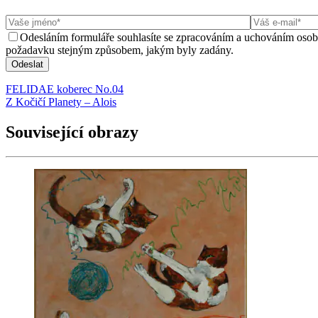
Odesláním formuláře souhlasíte se zpracováním a uchováním oso
požadavku stejným způsobem, jakým byly zadány.
FELIDAE koberec No.04
Z Kočičí Planety – Alois
Související obrazy