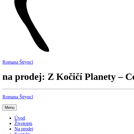
Romana Štryncl
na prodej: Z Kočičí Planety – Ce
Romana Štryncl
Menu
Úvod
Životopis
Na prodej