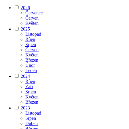
2026
Červenec
Červen
Květen
2025
Listopad
Říjen
Srpen
Červen
Květen
Březen
Únor
Leden
2024
Říjen
Září
Srpen
Květen
Březen
2023
Listopad
Srpen
Duben
Březen