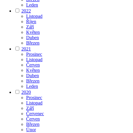
Leden
2022
Listopad
Říjen
Září
Květen
Duben
Březen
2021
Prosinec
Listopad
Červen
Květen
Duben
Březen
Leden
2020
Prosinec
Listopad
Září
Červenec
Červen
Březen
Únor