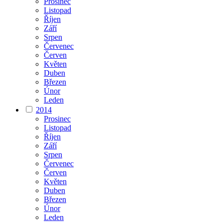
Prosinec
Listopad
Říjen
Září
Srpen
Červenec
Červen
Květen
Duben
Březen
Únor
Leden
2014
Prosinec
Listopad
Říjen
Září
Srpen
Červenec
Červen
Květen
Duben
Březen
Únor
Leden