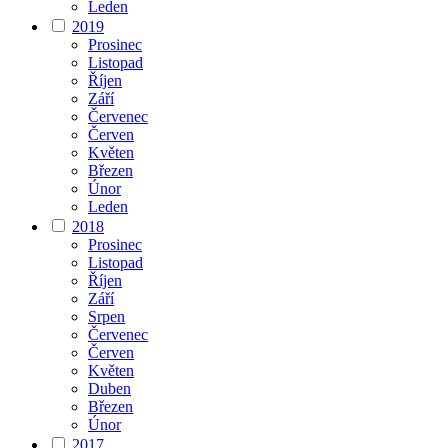
Leden
2019
Prosinec
Listopad
Říjen
Září
Červenec
Červen
Květen
Březen
Únor
Leden
2018
Prosinec
Listopad
Říjen
Září
Srpen
Červenec
Červen
Květen
Duben
Březen
Únor
2017