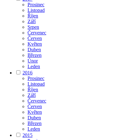
Prosinec
Listopad
Říjen
Září
Srpen
Červenec
Červen
Květen
Duben
Březen
Únor
Leden
2016
Prosinec
Listopad
Říjen
Září
Červenec
Červen
Květen
Duben
Březen
Leden
2015