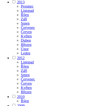
2013
Prosinec
Listopad
Říjen
Září
Srpen
Červenec
Červen
Květen
Duben
Březen
Únor
Leden
2012
Listopad
Říjen
Září
Srpen
Červenec
Červen
Květen
Březen
2010
Říjen
2009