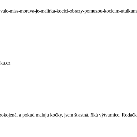
byvale-miss-morava-je-malirka-kocici-obrazy-pomuzou-kocicim-utulku
ika.cz
okojená, a pokud maluju kočky, jsem šťastná, říká výtvarnice. Rodačk