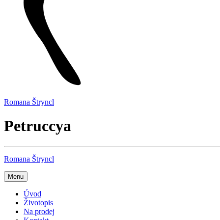
Romana Štryncl
Petruccya
Romana Štryncl
Menu
Úvod
Životopis
Na prodej