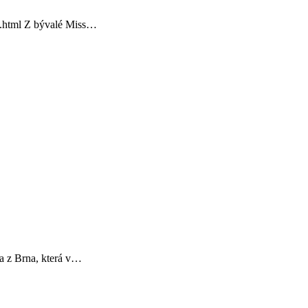
m.html Z bývalé Miss…
a z Brna, která v…