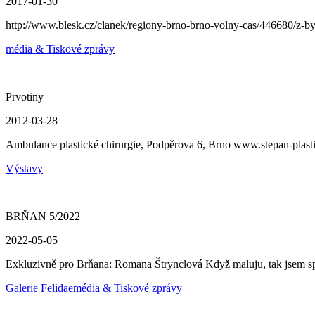
2017-01-30
http://www.blesk.cz/clanek/regiony-brno-brno-volny-cas/446680/z-
média & Tiskové zprávy
Prvotiny
2012-03-28
Ambulance plastické chirurgie, Podpěrova 6, Brno www.stepan-plast
Výstavy
BRŇAN 5/2022
2022-05-05
Exkluzivně pro Brňana: Romana Štrynclová Když maluju, tak jsem sp
Galerie Felidae
média & Tiskové zprávy