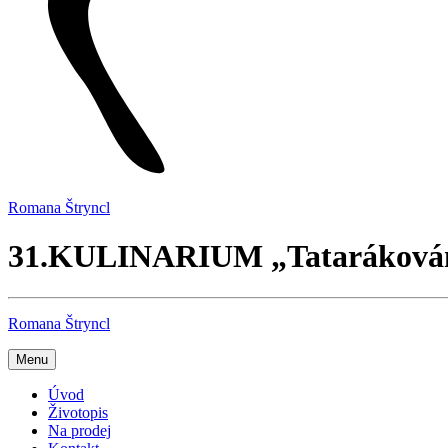
Romana Štryncl
31.KULINARIUM „Tataráková
Romana Štryncl
Menu
Úvod
Životopis
Na prodej