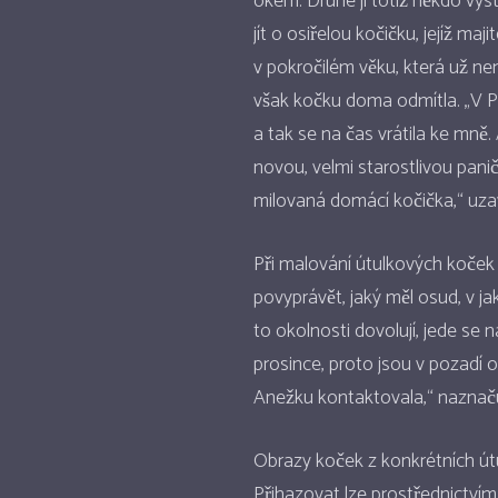
okem. Druhé jí totiž někdo vyst
jít o osiřelou kočičku, jejíž maj
v pokročilém věku, která už ne
však kočku doma odmítla. „V Pel
a tak se na čas vrátila ke mně.
novou, velmi starostlivou panič
milovaná domácí kočička,“ uzav
Při malování útulkových koček 
povyprávět, jaký měl osud, v j
to okolnosti dovolují, jede se 
prosince, proto jsou v pozadí ob
Anežku kontaktovala,“ nazna
Obrazy koček z konkrétních útul
Přihazovat lze prostřednictví