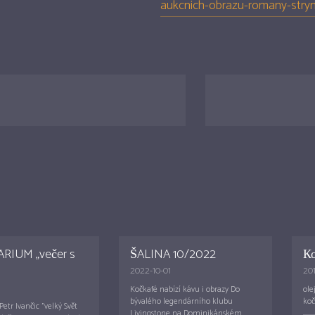
aukcnich-obrazu-romany-stry
ARIUM „večer s
ŠALINA 10/2022
К
2022-10-01
201
Kočkafé nabízí kávu i obrazy Do
ole
bývalého legendárního klubu
koč
Petr Ivančic "velký Svět
Livingstone na Dominikánském