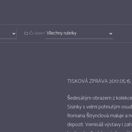
Články
ČLÁNKY
TISKOVÁ ZPRÁVA 2017.05.15
Šedesátým obrazem z kolekce 
Sisinky s velmi pohnutým osud
Romana Štrynclová maluje a ne
depozit. Vernisáž výstavy i za