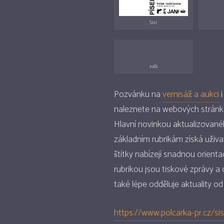
Sisi
rošt
Pozvánku na
vernisáž a aukci
i
naleznete na webových strán
Hlavní novinkou aktualizovaného
základním rubrikám získá uživa
štítky nabízejí snadnou orien
rubrikou jsou tiskové zprávy a
také lépe odděluje aktuality od
https://www.polcarka-pr.cz/si