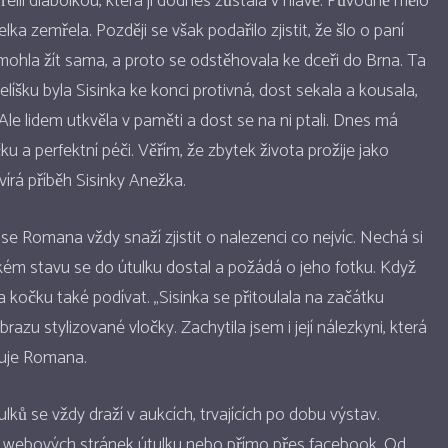
řelil diabolkou, která jí dodnes zůstala v hlavě. Původně mělo
itelka zemřela. Později se však podařilo zjistit, že šlo o paní
mohla žít sama, a proto se odstěhovala ke dceři do Brna. Ta
íšku byla Sisinka ke konci protivná, dost sekala a kousala,
 Ale lidem utkvěla v paměti a dost se na ni ptali. Dnes má
ku a perfektní péči. Věřím, že zbytek života prožije jako
írá příběh Sisinky Anežka.
se Romana vždy snaží zjistit o nalezenci co nejvíc. Nechá si
akém stavu se do útulku dostal a požádá o jeho fotku. Když
na kočku také podívat. „Sisinka se přitoulala na začátku
razu stylizované vločky. Zachytila jsem i její nálezkyni, která
čuje Romana.
ků se vždy draží v aukcích, trvajících po dobu výstav.
m webových stránek útulku nebo přímo přes facebook. Od