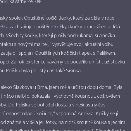
čičí kavárně Pelíšek.
ský spolek Opuštěné kočičí tlapky, který založila v roce
ka zachraňuje opuštěné kočky i kočky z množíren a dělá
h. Všechny kočky, které jí prošly pod rukama, si Anežka
aktu s novými majiteli,“ vysvětluje svoji aktuální volbu
zaujalo i spojení Opuštěných kočičích tlapek s Pelíškem,
pci. Za rok existence kavárny se podařilo umístit už stovku
Pelíšku byla po jistý čas také Sisinka.
edaleko Slavkova u Brna, jsem měla určitou dobu doma. Byla
 jí něco nelíbilo, dokázala i výchovně kousnout, což ovšem
by. Do Pelíšku se bohužel dostala v nešťastný čas –
ý přednost mladší kočičce,“ vzpomíná Anežka. Kočky se jí
 od známé a viděla její fotky, na nichž smutně koukala jedním