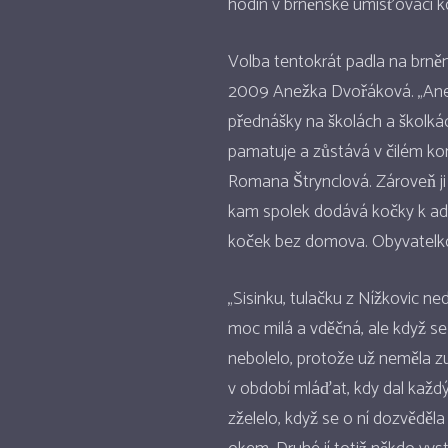
hodin v brněnské umisťovací ko
Volba tentokrát padla na brněn
2009 Anežka Dvořáková. „Anež
přednášky na školách a školkác
pamatuje a zůstává v čilém kont
Romana Štrynclová. Zároveň ji 
kam spolek dodává kočky k ado
koček bez domova. Obyvatelkou 
„Sisinku, tulačku z Nížkovic n
moc milá a vděčná, ale když se
nebolelo, protože už neměla zu
v období mláďat, kdy dal každ
zželelo, když se o ní dozvěděla