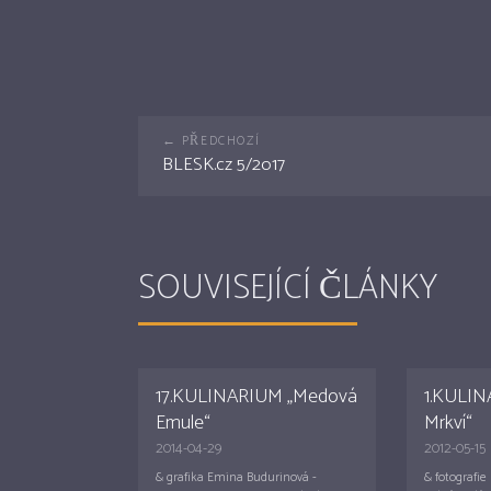
BLESK.cz 5/2o17
SOUVISEJÍCÍ ČLÁNKY
17.KULINARIUM „Medová
1.KULIN
Emule“
Mrkví“
2014-04-29
2012-05-15
& grafika Emina Budurinová -
& fotografie 