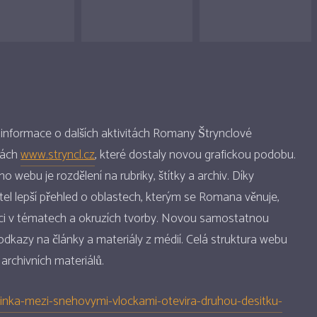
 informace o dalších aktivitách Romany Štrynclové
kách
www.stryncl.cz
, které dostaly novou grafickou podobu.
 webu je rozdělení na rubriky, štítky a archiv. Díky
tel lepší přehled o oblastech, kterým se Romana věnuje,
taci v tématech a okruzích tvorby. Novou samostatnou
 odkazy na články a materiály z médií. Celá struktura webu
 archivních materiálů.
sinka-mezi-snehovymi-vlockami-otevira-druhou-desitku-