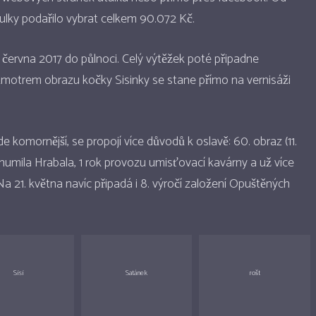
ulky podařilo vybrat celkem 90.072 Kč.
 června 2017 do půlnoci. Celý výtěžek poté připadne
motrem obrazu kočky Sisinky se stane přímo na vernisáži
 komornější, se propojí více důvodů k oslavě: 60. obraz (11.
umila Hrabala, 1 rok provozu umisťovací kavárny a už více
 21. května navíc připadá i 8. výročí založení Opuštěných
Sisi
Satánek
rošt