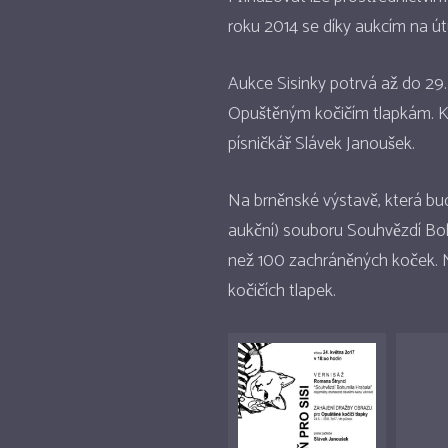
roku 2014 se díky aukcím na út
Aukce Sisinky potrvá až do 29.
Opuštěným kočičím tlapkám. K
písničkář Slávek Janoušek.
Na brněnské výstavě, která bude
aukční) souboru Souhvězdí Boh
než 100 zachráněných koček. Na
kočičích tlapek.