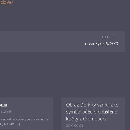
nclove/
novinky.cz 5/2017
оша
Obraz Dorinky vznikl jako
symbol péče o opuštěné
3-01-06
kočky z Olomoucka
j na plátně - výjevy ze života jedné
ky NA PRODEJ
2019-09-03