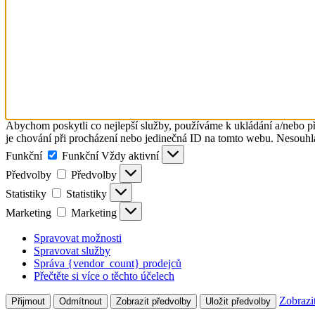
Abychom poskytli co nejlepší služby, používáme k ukládání a/nebo př
je chování při procházení nebo jedinečná ID na tomto webu. Nesouhlas
Funkční
Funkční
Vždy aktivní
Předvolby
Předvolby
Statistiky
Statistiky
Marketing
Marketing
Spravovat možnosti
Spravovat služby
Správa {vendor_count} prodejců
Přečtěte si více o těchto účelech
Zobrazi
Přijmout
Odmítnout
Zobrazit předvolby
Uložit předvolby