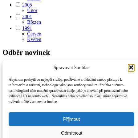
2005
Únor
2001
Březen
1991
Červen
Květen
Odběr novinek
Spravovat Souhlas
Abychom poskytli co nejlepší služby, používáme k ukládání a/nebo přístupu k
Odesláním formuláře souhlasíte se zpracováním a uchováním
informacím o zařízení, technologie jako jsou soubory cookies. Souhlas s těmito
osobních údajů podle zákona č. 101/2000 Sb., Zákon o ochraně
technologiemi nám umožní zpracovávat údaje, jako je chování při procházení nebo
osobních údajů. Osobní údaje mohou být vymazány na základě
jedinečná ID na tomto webu. Nesouhlas nebo odvolání souhlasu může nepříznivě
Vašeho požadavku stejným způsobem, jakým byly zadány.
ovlivnit určité vlastnosti a funkce.
Přijmout
Úvod
Životopis
Odmítnout
Na prodej