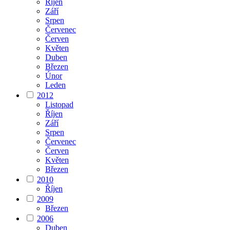
Říjen
Září
Srpen
Červenec
Červen
Květen
Duben
Březen
Únor
Leden
2012
Listopad
Říjen
Září
Srpen
Červenec
Červen
Květen
Březen
2010
Říjen
2009
Březen
2006
Duben