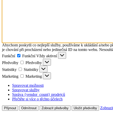
Abychom poskytli co nejlepší služby, používáme k ukládání a/nebo př
je chování při procházení nebo jedinečná ID na tomto webu. Nesouhlas
Funkční
Funkční
Vždy aktivní
Předvolby
Předvolby
Statistiky
Statistiky
Marketing
Marketing
Spravovat možnosti
Spravovat služby
Správa {vendor_count} prodejců
Přečtěte si více o těchto účelech
Zobrazi
Přijmout
Odmítnout
Zobrazit předvolby
Uložit předvolby