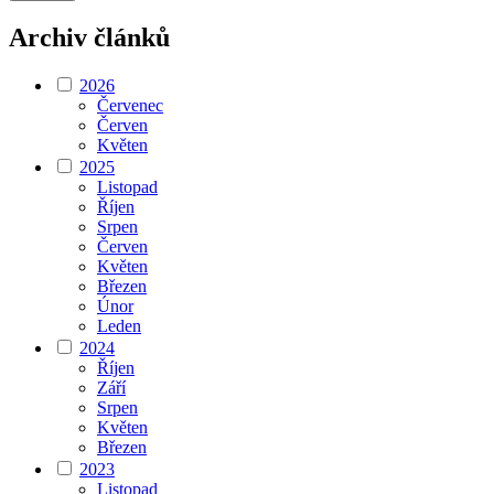
Archiv článků
2026
Červenec
Červen
Květen
2025
Listopad
Říjen
Srpen
Červen
Květen
Březen
Únor
Leden
2024
Říjen
Září
Srpen
Květen
Březen
2023
Listopad