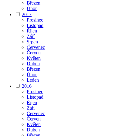
Březen
Únor
2017
Prosinec
Listopad
Říjen
Září
Srpen
Červenec
Červen
Květen
Duben
Březen
Únor
Leden
2016
Prosinec
Listopad
Říjen
Září
Červenec
Červen
Květen
Duben
Březen