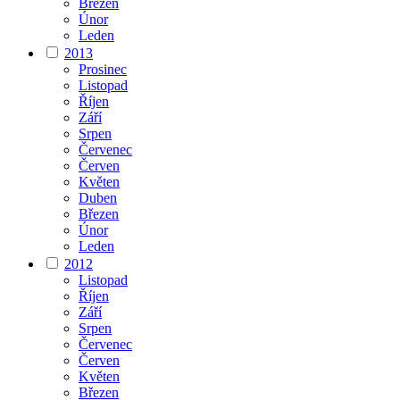
Březen
Únor
Leden
2013
Prosinec
Listopad
Říjen
Září
Srpen
Červenec
Červen
Květen
Duben
Březen
Únor
Leden
2012
Listopad
Říjen
Září
Srpen
Červenec
Červen
Květen
Březen