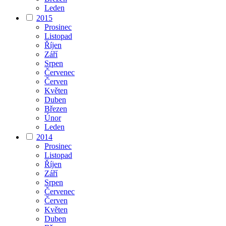
Leden
2015
Prosinec
Listopad
Říjen
Září
Srpen
Červenec
Červen
Květen
Duben
Březen
Únor
Leden
2014
Prosinec
Listopad
Říjen
Září
Srpen
Červenec
Červen
Květen
Duben