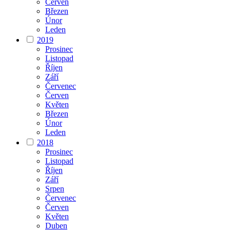
Červen
Březen
Únor
Leden
2019
Prosinec
Listopad
Říjen
Září
Červenec
Červen
Květen
Březen
Únor
Leden
2018
Prosinec
Listopad
Říjen
Září
Srpen
Červenec
Červen
Květen
Duben