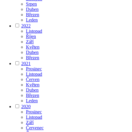
Srpen
Duben
Březen
Leden
2022
Listopad
Říjen
Září
Květen
Duben
Březen
2021
Prosinec
Listopad
Červen
Květen
Duben
Březen
Leden
2020
Prosinec
Listopad
Září
Červenec