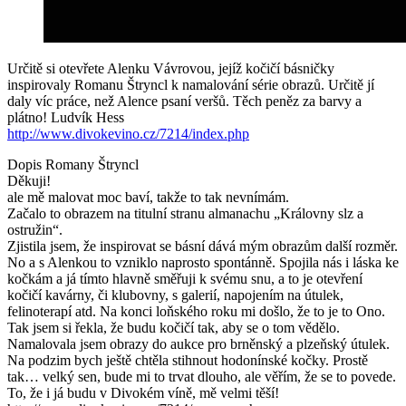
Určitě si otevřete Alenku Vávrovou, jejíž kočičí básničky
inspirovaly Romanu Štryncl k namalování série obrazů. Určitě jí
daly víc práce, než Alence psaní veršů. Těch peněz za barvy a
plátno! Ludvík Hess
http://www.divokevino.cz/7214/index.php
Dopis Romany Štryncl
Děkuji!
ale mě malovat moc baví, takže to tak nevnímám.
Začalo to obrazem na titulní stranu almanachu „Královny slz a
ostružin“.
Zjistila jsem, že inspirovat se básní dává mým obrazům další rozměr.
No a s Alenkou to vzniklo naprosto spontánně. Spojila nás i láska ke
kočkám a já tímto hlavně směřuji k svému snu, a to je otevření
kočičí kavárny, či klubovny, s galerií, napojením na útulek,
felinoterapí atd. Na konci loňského roku mi došlo, že to je to Ono.
Tak jsem si řekla, že budu kočičí tak, aby se o tom vědělo.
Namalovala jsem obrazy do aukce pro brněnský a plzeňský útulek.
Na podzim bych ještě chtěla stihnout hodonínské kočky. Prostě
tak… velký sen, bude mi to trvat dlouho, ale věřím, že se to povede.
To, že i já budu v Divokém víně, mě velmi těší!