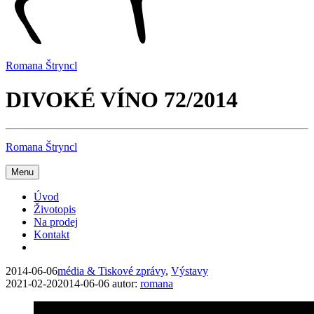
Romana Štryncl
DIVOKÉ VÍNO 72/2014
Romana Štryncl
Menu
Úvod
Životopis
Na prodej
Kontakt
2014-06-06
média & Tiskové zprávy
,
Výstavy
2021-02-20
2014-06-06
autor:
romana