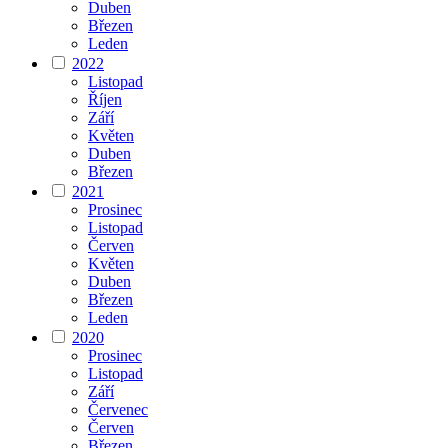
Duben
Březen
Leden
2022
Listopad
Říjen
Září
Květen
Duben
Březen
2021
Prosinec
Listopad
Červen
Květen
Duben
Březen
Leden
2020
Prosinec
Listopad
Září
Červenec
Červen
Březen