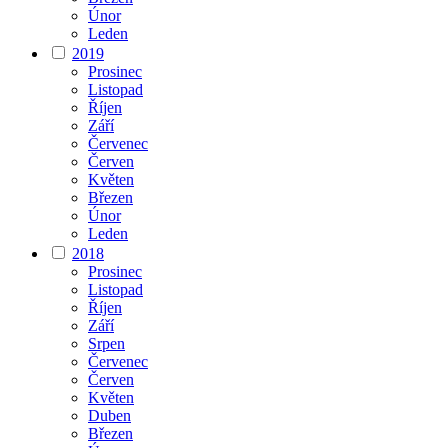
Únor
Leden
2019
Prosinec
Listopad
Říjen
Září
Červenec
Červen
Květen
Březen
Únor
Leden
2018
Prosinec
Listopad
Říjen
Září
Srpen
Červenec
Červen
Květen
Duben
Březen