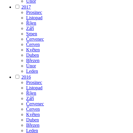
Únor
2017
Prosinec
Listopad
Říjen
Září
Srpen
Červenec
Červen
Květen
Duben
Březen
Únor
Leden
2016
Prosinec
Listopad
Říjen
Září
Červenec
Červen
Květen
Duben
Březen
Leden