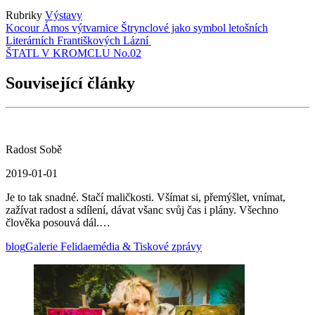
Rubriky
Výstavy
Kocour Ámos výtvarnice Štrynclové jako symbol letošních
Literárních Františkových Lázní
ŠTATL V KROMCLU No.02
Související články
Radost Sobě
2019-01-01
Je to tak snadné. Stačí maličkosti. Všímat si, přemýšlet, vnímat,
zažívat radost a sdílení, dávat všanc svůj čas i plány. Všechno
člověka posouvá dál.…
blog
Galerie Felidae
média & Tiskové zprávy