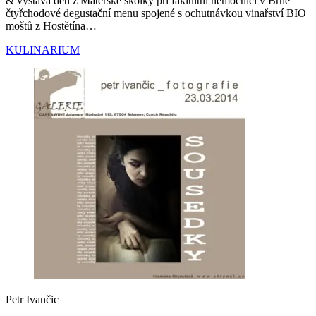
& výstava dětí z Mateřské školky při faklultní nemocnici v Brně
čtyřchodové degustační menu spojené s ochutnávkou vinařství BIO
moštů z Hostětína…
KULINARIUM
Petr Ivančic