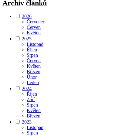
Archiv článků
2026
Červenec
Červen
Květen
2025
Listopad
Říjen
Srpen
Červen
Květen
Březen
Únor
Leden
2024
Říjen
Září
Srpen
Květen
Březen
2023
Listopad
Srpen