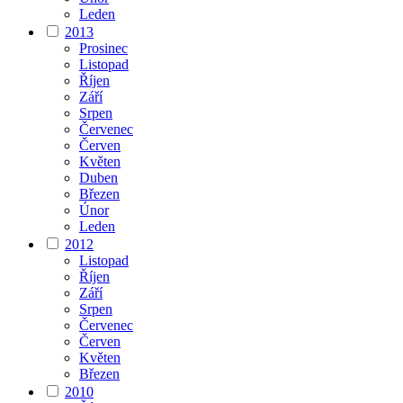
Leden
2013
Prosinec
Listopad
Říjen
Září
Srpen
Červenec
Červen
Květen
Duben
Březen
Únor
Leden
2012
Listopad
Říjen
Září
Srpen
Červenec
Červen
Květen
Březen
2010