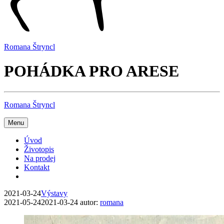
Romana Štryncl
POHÁDKA PRO ARESE
Romana Štryncl
Menu
Úvod
Životopis
Na prodej
Kontakt
2021-03-24
Výstavy
2021-05-24
2021-03-24
autor:
romana