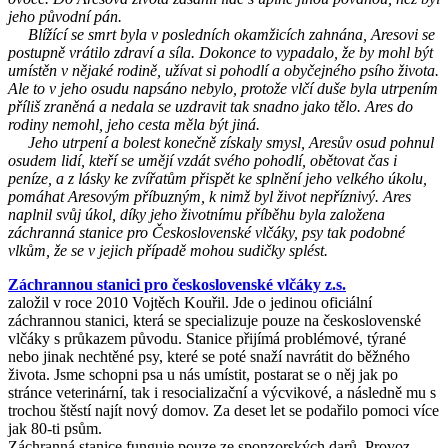
jeho původní pán.
Blížící se smrt byla v posledních okamžicích zahnána, Aresovi se
postupně vrátilo zdraví a síla. Dokonce to vypadalo, že by mohl být
umístěn v nějaké rodině, užívat si pohodlí a obyčejného psího života.
Ale to v jeho osudu napsáno nebylo, protože vlčí duše byla utrpením
příliš zraněná a nedala se uzdravit tak snadno jako tělo. Ares do
rodiny nemohl, jeho cesta měla být jiná.
Jeho utrpení a bolest konečně získaly smysl, Aresův osud pohnul
osudem lidí, kteří se umějí vzdát svého pohodlí, obětovat čas i
peníze, a z lásky ke zvířatům přispět ke splnění jeho velkého úkolu,
pomáhat Aresovým příbuzným, k nimž byl život nepříznivý. Ares
naplnil svůj úkol, díky jeho životnímu příběhu byla založena
záchranná stanice pro Československé vlčáky, psy tak podobné
vlkům, že se v jejich případě mohou sudičky splést.
Záchrannou stanici pro československé vlčáky z.s.
založil v roce 2010 Vojtěch Kouřil. Jde o jedinou oficiální
záchrannou stanici, která se specializuje pouze na československé
vlčáky s průkazem původu. Stanice přijímá problémové, týrané
nebo jinak nechtěné psy, které se poté snaží navrátit do běžného
života. Jsme schopni psa u nás umístit, postarat se o něj jak po
stránce veterinární, tak i resocializační a výcvikové, a následně mu s
trochou štěstí najít nový domov. Za deset let se podařilo pomoci více
jak 80-ti psům.
Záchranná stanice funguje pouze ze sponzorských darů. Provoz