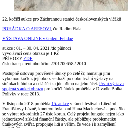
22. kočičí aukce pro Záchrannou stanici československých vlčáků
POHÁDKA O ARESOVI
, čte Radim Fiala
VÝSTAVA ONLINE v Galerii Felidae
aukce : 01. – 30. 04. 2021 /do půlnoci
vyvolávací cena obrazu je 1 Kč
PŘÍHOZY
ZDE
číslo transparentního účtu: 2701700658 / 2010
Postupně oslovuji prověřené útulky po celé čr, namaluji jimi
vybranou kočku, její obraz se draží po dobu trvání výstavy na
stránkách útulku a celá částka jde přímo na jeho účet.
První výstava
spojená s aukcí obrazu
pro kočičí útulek proběhla v Divadle Bolka
Polívky v roce 2013.
V listopadu 2018 proběhla
15. aukce
v rámci festivalu Literární
Františkovy Lázně, kmotrou byla paní Hana Maciuchová a podařilo
se vybrat rekordních 27 tisíc korun. Celý projekt funguje nejen jako
jednorázové získání finanční částky, ale přibližuje problematiku
útulkových zvířat, propojuje lidi a věřím, že vede i k zamyšlení