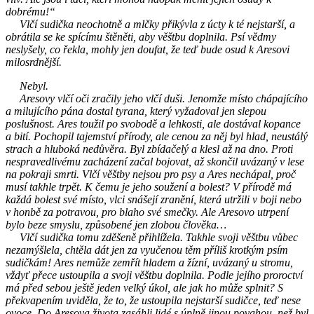
dobrému!“
Vlčí sudička neochotně a mlčky přikývla z úcty k té nejstarší, a
obrátila se ke spícímu štěněti, aby věštbu doplnila. Psí vědmy
neslyšely, co řekla, mohly jen doufat, že teď bude osud k Aresovi
milosrdnější.
Nebyl.
Aresovy vlčí oči zračily jeho vlčí duši. Jenomže místo chápajícího
a milujícího pána dostal tyrana, který vyžadoval jen slepou
poslušnost. Ares toužil po svobodě a lehkosti, ale dostával kopance
a bití. Pochopil tajemství přírody, ale cenou za něj byl hlad, neustálý
strach a hluboká nedůvěra. Byl zbídačelý a klesl až na dno. Proti
nespravedlivému zacházení začal bojovat, až skončil uvázaný v lese
na pokraji smrti. Vlčí věštby nejsou pro psy a Ares nechápal, proč
musí takhle trpět. K čemu je jeho soužení a bolest? V přírodě má
každá bolest své místo, vlci snášejí zranění, která utržili v boji nebo
v honbě za potravou, pro blaho své smečky. Ale Aresovo utrpení
bylo beze smyslu, způsobené jen zlobou člověka…
Vlčí sudička tomu zděšeně přihlížela. Takhle svoji věštbu vůbec
nezamýšlela, chtěla dát jen za vyučenou těm příliš krotkým psím
sudičkám! Ares nemůže zemřít hladem a žízní, uvázaný u stromu,
vždyť přece ustoupila a svoji věštbu doplnila. Podle jejího proroctví
má před sebou ještě jeden velký úkol, ale jak ho může splnit? S
překvapením uviděla, že to, že ustoupila nejstarší sudičce, teď nese
ovoce. Do Aresova života zasáhli lidé s úplně jinou povahou, než byl