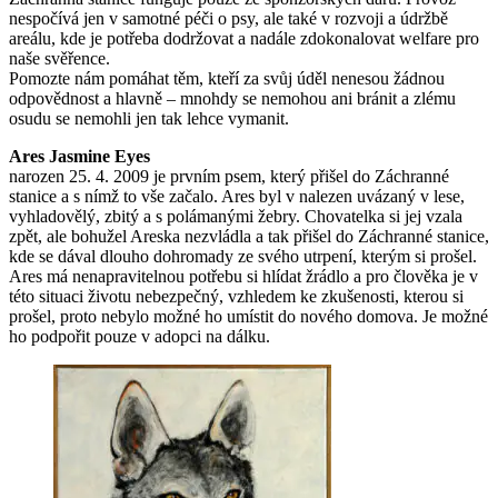
nespočívá jen v samotné péči o psy, ale také v rozvoji a údržbě
areálu, kde je potřeba dodržovat a nadále zdokonalovat welfare pro
naše svěřence.
Pomozte nám pomáhat těm, kteří za svůj úděl nenesou žádnou
odpovědnost a hlavně – mnohdy se nemohou ani bránit a zlému
osudu se nemohli jen tak lehce vymanit.
Ares Jasmine Eyes
narozen 25. 4. 2009 je prvním psem, který přišel do Záchranné
stanice a s nímž to vše začalo. Ares byl v nalezen uvázaný v lese,
vyhladovělý, zbitý a s polámanými žebry. Chovatelka si jej vzala
zpět, ale bohužel Areska nezvládla a tak přišel do Záchranné stanice,
kde se dával dlouho dohromady ze svého utrpení, kterým si prošel.
Ares má nenapravitelnou potřebu si hlídat žrádlo a pro člověka je v
této situaci životu nebezpečný, vzhledem ke zkušenosti, kterou si
prošel, proto nebylo možné ho umístit do nového domova. Je možné
ho podpořit pouze v adopci na dálku.