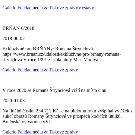
Galerie Felidae
média & Tiskové zprávy
Výstavy
BRŇAN 6/2018
2018-06-02
Exkluzivně pro BRŇANy: Romana Štrynclová
https://www.brnan.cz/udalosti/exkluzivne-pro-brnany-romana-
strynclova V roce 1991 získala tituly Miss Morava…
Galerie Felidae
média & Tiskové zprávy
V roce 2020 se Romana Štrynclová vrátí na místo činu
2020-01-03
Na finální částku 234.712 Kč se na přelomu roku vyšplhal výtěžek z
aukcí obrazů Romany Štrynclové ve prospěch kočičích útulků.
Brněnská výtvarnice vžd…
Galerie Felidae
média & Tiskové zprávy