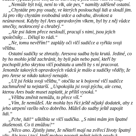
„Nemůže být tvůj, není to vlk, ale pes,“ namítly zděšeně ostatní.
„Chystáte pro psy osudy, ve kterých poslouchají lidi a slouží jim.
Já pro vlky chystám svobodná srdce a odvahu, divokost a
neúnavnost. Kdyby byl Ares opravdovým vlkem, byl by z něj vůdce
smečky, nezkrocený a chrabrý.“
„Ale psi lidem přece neslouží, pracují s nimi, jsou jejich
společníky… Dělají to rádi.“
„Ne, tomu nevěřím!“ zaplály oči vlčí sudičce a vyřkla svoji
věštbu.
Ostatní sudičky se zhrozily. Aresova sudba byla krutá. Jediné, co
by ho mohlo ještě zachránit, by byli pán nebo paní, kteří by
pochopili jeho skrytou vlčí podstatu a uměli by s ní pracovat.
Jenomže takových opravdových vůdců je málo a sudičky věděly, že
pro Arese se nikdo takový nenajde.
„Už jsi řekla svoji věštbu,“ otočila se k bojovné vlčí sudičce
zachmuřeně ta nejstarší. „Uspokojila jsi svoji pýchu, ale cena,
kterou Ares bude muset zaplatit, je příliš vysoká.“
„Věštbu změnit nemůžu, to přece víš.“
„Vím, že nemůžeš. Ale mohla bys říct ještě nějaký dodatek, aby z
jeho utrpení vzešlo něco dobrého. Můžeš do sudby ještě zapojit
lidi.“
„Pche, lidi!“ ušklíbla se vlčí sudička. „S nimi mám jen špatné
zkušenosti. Co ti zmůžou?“
„Něco ano. Zjistily jsme, že někteří mají na zvířecí životy špatný
vliv. Ale jsou i tací, kteří mohou naopak měnit jejich osudy k