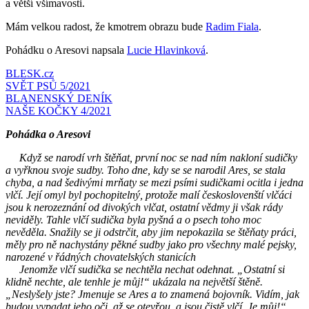
a větší všímavosti.
Mám velkou radost, že kmotrem obrazu bude
Radim Fiala
.
Pohádku o Aresovi napsala
Lucie Hlavinková
.
BLESK.cz
SVĚT PSŮ 5/2021
BLANENSKÝ DENÍK
NAŠE KOČKY 4/2021
Pohádka o Aresovi
Když se narodí vrh štěňat, první noc se nad ním nakloní sudičky
a vyřknou svoje sudby. Toho dne, kdy se se narodil Ares, se stala
chyba, a nad šedivými mrňaty se mezi psími sudičkami ocitla i jedna
vlčí. Její omyl byl pochopitelný, protože malí českoslovenští vlčáci
jsou k nerozeznání od divokých vlčat, ostatní vědmy ji však rády
neviděly. Tahle vlčí sudička byla pyšná a o psech toho moc
nevěděla. Snažily se ji odstrčit, aby jim nepokazila se štěňaty práci,
měly pro ně nachystány pěkné sudby jako pro všechny malé pejsky,
narozené v řádných chovatelských stanicích
Jenomže vlčí sudička se nechtěla nechat odehnat. „Ostatní si
klidně nechte, ale tenhle je můj!“ ukázala na největší štěně.
„Neslyšely jste? Jmenuje se Ares a to znamená bojovník. Vidím, jak
budou vypadat jeho oči, až se otevřou, a jsou čistě vlčí. Je můj!“